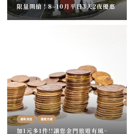
限量開搶！8–10月平日3天2夜優惠
最新消息
優惠方案
加1元多1件!!讓您金門旅遊有風~