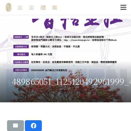
489865051_1125120492961999_