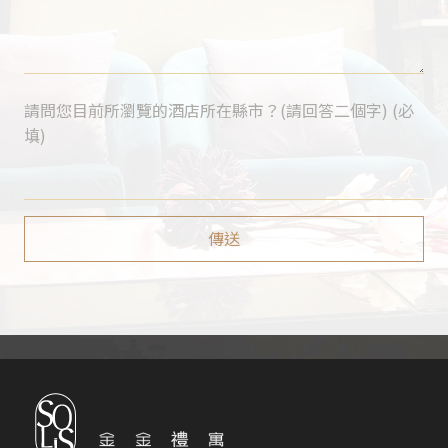
請問您目前所瀏覽的酒店所在縣市？(請回答二個字) (必
填)