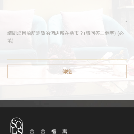
請問您目前所瀏覽的酒店所在縣市？(請回答二個字) (必
填)