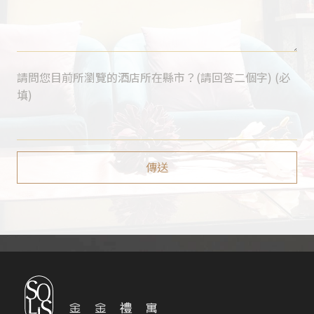
請問您目前所瀏覽的酒店所在縣市？(請回答二個字) (必
填)