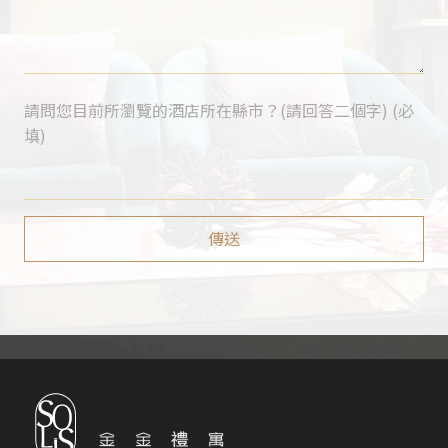
請問您目前所瀏覽的酒店所在縣市？(請回答二個字) (必
填)