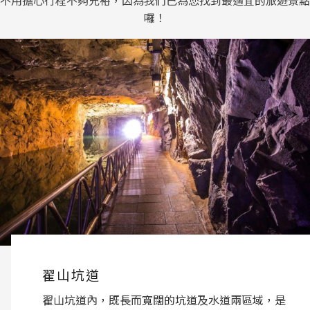
囉！
翟山坑道
翟山坑道內，既長而寬闊的坑道及水道兩區域，是